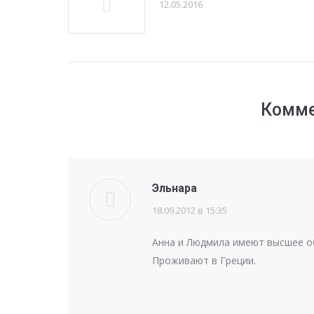
12.05.2016
Комме
Эльнара
18.09.2012 в 15:35
говорит:
Анна и Людмила имеют высшее об
Проживают в Греции.