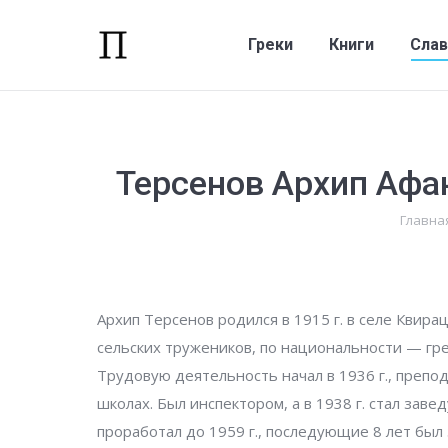
Греки
Книги
Сла
Греки
Книги
Слав
Терсенов Архип Афа
Вы здес
Главна
Архип Терсенов родился в 1915 г. в селе Квира
сельских тружеников, по национальности — гре
Трудовую деятельность начал в 1936 г., препо
школах. Был инспектором, а в 1938 г. стал за
проработал до 1959 г., последующие 8 лет бы