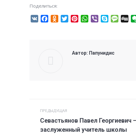
Поделиться:
VK
Facebook
Odnoklassniki
Twitter
Pinterest
WhatsApp
Viber
Skype
Messa
Di
Автор:
Папунидис
Навигация
ПРЕДЫДУЩАЯ
по
Севастьянов Павел Георгиевич 
Предыдущая
записям
заслуженный учитель школы