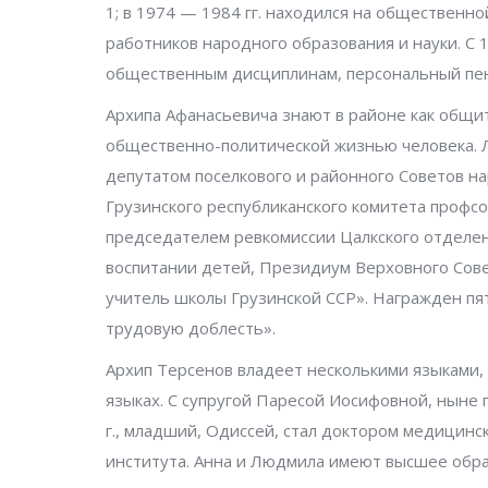
1; в 1974 — 1984 гг. находился на общественн
работников народного образования и науки. С 
общественным дисциплинам, персональный пен
Архипа Афанасьевича знают в районе как общи
общественно-политической жизнью человека. 
депутатом поселкового и районного Советов н
Грузинского республиканского комитета профс
председателем ревкомиссии Цалкского отделени
воспитании детей, Президиум Верховного Сове
учитель школы Грузинской ССР». Награжден пят
трудовую доблесть».
Архип Терсенов владеет несколькими языками, 
языках. С супругой Паресой Иосифовной, ныне п
г., младший, Одиссей, стал доктором медицин
института. Анна и Людмила имеют высшее образ