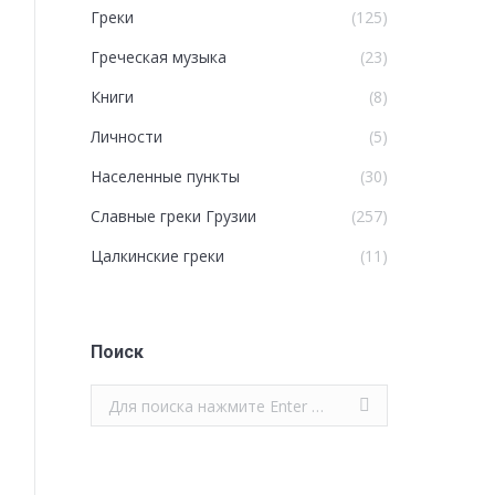
Греки
(125)
Греческая музыка
(23)
Книги
(8)
Личности
(5)
Населенные пункты
(30)
Славные греки Грузии
(257)
Цалкинские греки
(11)
Поиск
Поиск: