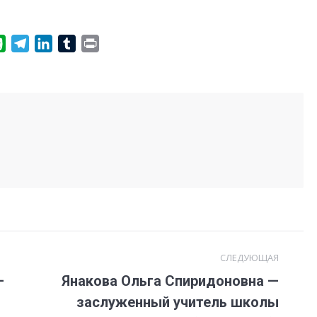
ge
gg
Evernote
Telegram
LinkedIn
Tumblr
Print
СЛЕДУЮЩАЯ
—
Янакова Ольга Спиридоновна —
Следующая
заслуженный учитель школы