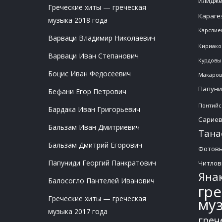
Илидж
Греческие хиты — греческая
Караге
музыка 2018 года
Карслие
Варваци Владимир Николаевич
Кириак
Варваци Иван Степанович
Курдовы
Боцис Иван Федосеевич
Макаро
Папуни
Бефани Егор Петрович
Понтийс
Бардака Иван Григорьевич
Сарие
Бальзам Иван Дмитриевич
Тана
Бальзам Дмитрий Егорович
Фотов
Папуниди Георгий Панкратович
Читло
Яна
Балосогло Пантелей Иванович
гре
Греческие хиты — греческая
му
музыка 2017 года
греч