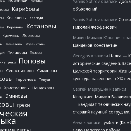
евы
Иоанниди
Иониди
Yannis Sotirov
к записи
Доска
Карибовы
объявлений
зовы
Келешевы
вы
Кессиди
Yannis Sotirov
к записи
Соти
Котановы
Николай Феофанович
овы
Кореловы
Леоновы
Куюмчевы
Михин Михаил Юрьевич
к за
вы
Манеловы
Музенитовы
Цандеков Константин
ди
Пилавовы
Позовы
Georgios
к записи
Цалка — К
Поповы
кие греки
исторические сведения. Зас
вы
Севастьяновы
Симоновы
Цалкской территории. Жизнь
совы
культура населения в XIX век
Терсеновы
Топузи
ы
Христиановы
Цандековы
Сергей Меркушин
к записи
Эминовы
вы
Кюрджиев Михаил Владимир
ковы
— кандидат технических нау
греки
ческая
старший научный сотрудник.
зыка
Анна
к записи
Гумбати (Кюм
еские хиты
Село Цалкского района