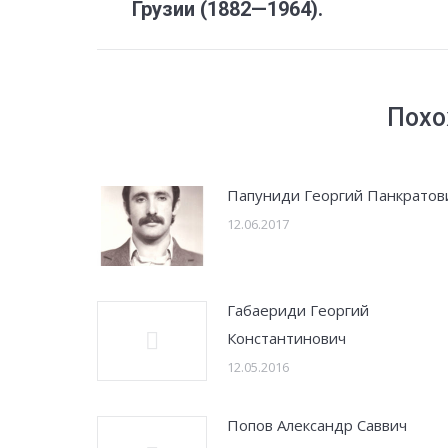
запись:
Грузии (1882—1964).
Похо
Папуниди Георгий Панкратов
12.06.2017
Габаериди Георгий
Константинович
12.05.2016
Попов Александр Саввич