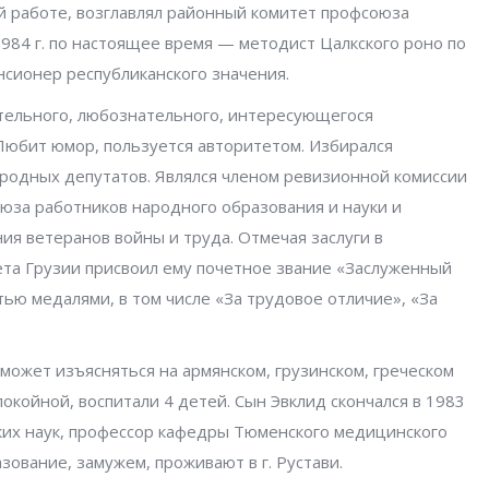
ой работе, возглавлял районный комитет профсоюза
1984 г. по настоящее время — методист Цалкского роно по
сионер республиканского значения.
тельного, любознательного, интересующегося
Любит юмор, пользуется авторитетом. Избирался
ародных депутатов. Являлся членом ревизионной комиссии
оюза работников народного образования и науки и
я ветеранов войны и труда. Отмечая заслуги в
та Грузии присвоил ему почетное звание «Заслуженный
ью медалями, в том числе «За трудовое отличие», «За
может изъясняться на армянском, грузинском, греческом
окойной, воспитали 4 детей. Сын Эвклид скончался в 1983
ских наук, профессор кафедры Тюменского медицинского
ование, замужем, проживают в г. Рустави.