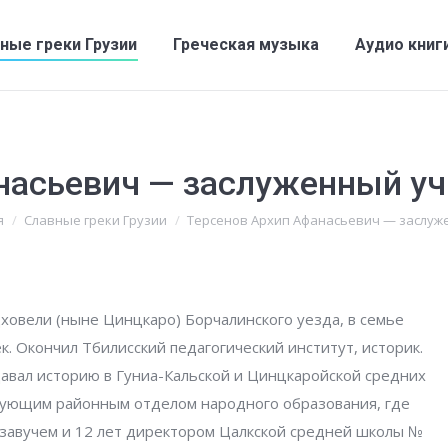
вные греки Грузии
Греческая музыка
Аудио кни
ные греки Грузии
Греческая музыка
Аудио книг
насьевич — заслуженный уч
ь:
я
Славные греки Грузии
Терсенов Архип Афанасьевич — заслу
цховели (ныне Цинцкаро) Борчалинского уезда, в семье
к. Окончил Тбилисский педагогический институт, историк.
давал историю в Гуниа-Кальской и Цинцкаройской средних
ведующим районным отделом народного образования, где
л завучем и 12 лет директором Цалкской средней школы №