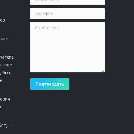
Телефон
ров
Сообщение
писи
раткие
еление
, быт,
е.
Подтвердить
ович
к,
бят) —