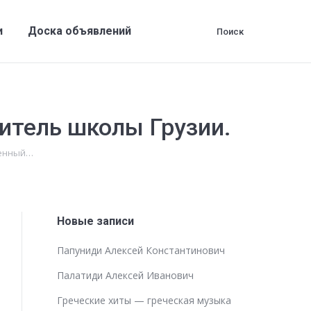
ги
Доска объявлений
Поиск
Поиск:
и
Доска объявлений
Поиск
Поиск:
итель школы Грузии.
женный…
Новые записи
Папуниди Алексей Константинович
Палатиди Алексей Иванович
Греческие хиты — греческая музыка