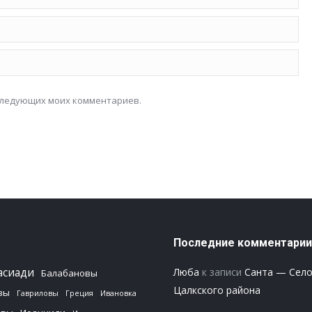
оследующих моих комментариев.
Последние комментарии
асиади
Люба
к записи
Санта — Сел
Балабановы
Цалкского района
вы
Гавриловы
Греция
Ивановка