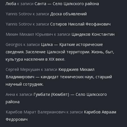
Люба
к записи
Санта — Село Цалкского района
Yannis Sotirov
к записи
Доска объявлений
Yannis Sotirov
к записи
Сотиров Николай Феофанович
Михин Михаил Юрьевич
к записи
Цандеков Константин
Georgios
к записи
Цалка — Краткие исторические
сведения. Заселение Цалкской территории. Жизнь, быт,
культура населения в XIX веке.
Сергей Меркушин
к записи
Кюрджиев Михаил
Владимирович — кандидат технических наук, старший
научный сотрудник.
Анна
к записи
Гумбати (Кюмбят) — Село Цалкского
района
Карибов Марат Валерианович
к записи
Карибов Авраам
Федорович