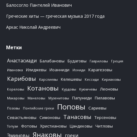
Балосогло Пантелей Иванович
Греческие хиты — греческая музыка 2017 года
Аркас Николай Андреевич
Метки
Анастасиади
Балабановы
Будаговы
Гавриловы
Греция
Илиджевы
Иоанниди
Карагезовы
Ивановка
Иониди
Карибовы
Келешевы
Карслиевы
Кессиди
Кириаковы
Котановы
Леоновы
Кореловы
Курдовы
Куюмчевы
Папуниди
Пилавовы
Макаровы
Манеловы
Музенитовы
Поповы
Сариевы
Позовы
Понтийские греки
Танасовы
Севастьяновы
Симоновы
Терсеновы
Фотовы
Христиановы
Цандековы
Читловы
Топузи
Янаковы
Эминовы
греки