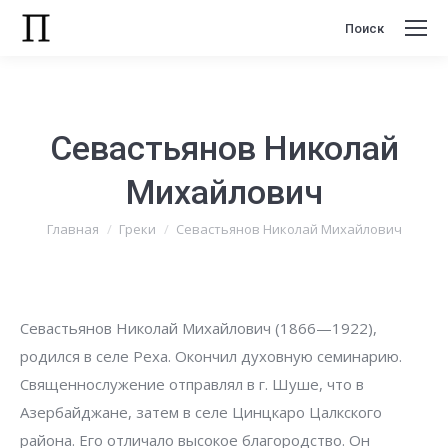
Поиск
Поиск:
Севастьянов Николай
Михайлович
Вы здесь:
Главная
Греки
Севастьянов Николай Михайлович
Севастьянов Николай Михайлович (1866—1922),
родился в селе Реха. Окончил духовную семинарию.
Священнослужение отправлял в г. Шуше, что в
Азербайджане, затем в селе Цинцкаро Цалкского
района. Его отличало высокое благородство. Он