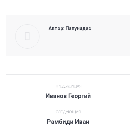
Автор:
Папунидис
Навигация
ПРЕДЫДУЩАЯ
по
Предыдущая
Иванов Георгий
запись:
записям
СЛЕДУЮЩАЯ
Следующая
Рамбиди Иван
запись: