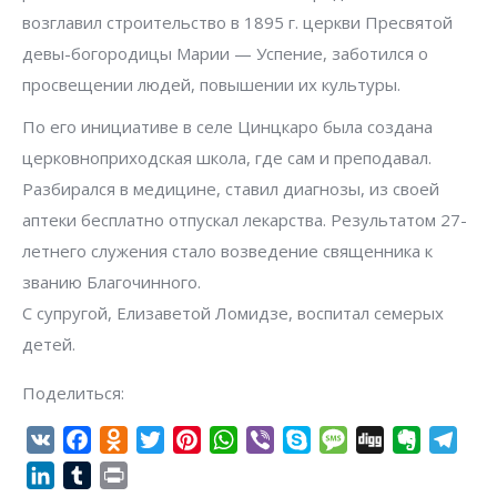
возглавил строительство в 1895 г. церкви Пресвятой
девы-богородицы Марии — Успение, заботился о
просвещении людей, повышении их культуры.
По его инициативе в селе Цинцкаро была создана
церковноприходская школа, где сам и преподавал.
Разбирался в медицине, ставил диагнозы, из своей
аптеки бесплатно отпускал лекарства. Результатом 27-
летнего служения стало возведение священника к
званию Благочинного.
С супругой, Елизаветой Ломидзе, воспитал семерых
детей.
Поделиться:
VK
Facebook
Odnoklassniki
Twitter
Pinterest
WhatsApp
Viber
Skype
Message
Digg
Evernote
Tel
LinkedIn
Tumblr
Print