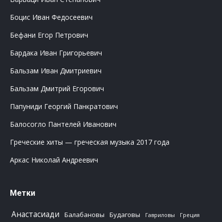
Боцис Иван Федосеевич
Бефани Егор Петрович
Бардака Иван Григорьевич
Бальзам Иван Дмитриевич
Бальзам Дмитрий Егорович
Папуниди Георгий Панкратович
Балосогло Пантелей Иванович
Греческие хиты — греческая музыка 2017 года
Аркас Николай Андреевич
Метки
Анастасиади
Балабановы
Будаговы
Гавриловы
Греция