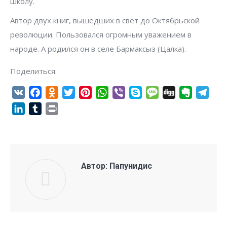
школу.
Автор двух книг, вышедших в свет до Октябрьской
революции. Пользовался огромным уважением в
народе. А родился он в селе Бармаксыз (Цалка).
Поделиться:
VK
Facebook
Odnoklassniki
Twitter
Pinterest
WhatsApp
Viber
Skype
Message
Digg
Evernote
Tel
LinkedIn
Tumblr
Print
Автор:
Папунидис