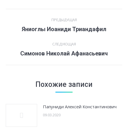
Навигация
ПРЕДЫДУЩАЯ
по
Предыдущая
Яниоглы Иоаниди Триандафил
запись:
записям
СЛЕДУЮЩАЯ
Следующая
Симонов Николай Афанасьевич
запись:
Похожие записи
Папуниди Алексей Константинович
09.03.2020