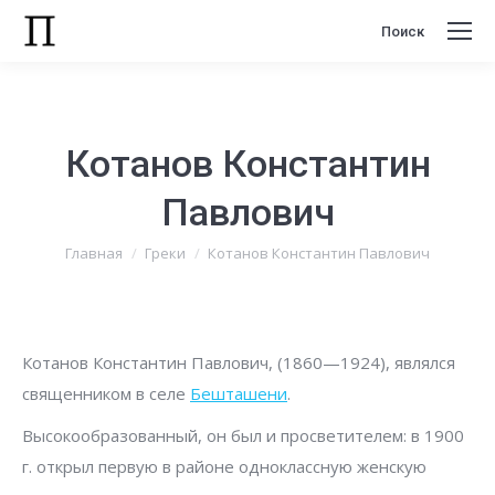
Поиск
Поиск:
Котанов Константин
Павлович
Вы здесь:
Главная
Греки
Котанов Константин Павлович
Котанов Константин Павлович, (1860—1924), являлся
священником в селе
Бешташени
.
Высокообразованный, он был и просветителем: в 1900
г. открыл первую в районе одноклассную женскую