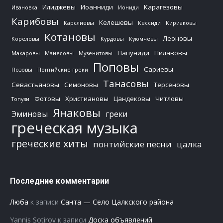
Илиджевы
Иоанниди
Карагезовы
Ивановка
Иониди
Карибовы
Келешевы
Карслиевы
Кессиди
Кириаковы
Котановы
Леоновы
Кореловы
Курдовы
Куюмчевы
Папуниди
Пилавовы
Макаровы
Манеловы
Музенитовы
Поповы
Сариевы
Позовы
Понтийские греки
Танасовы
Севастьяновы
Симоновы
Терсеновы
Фотовы
Христиановы
Цандековы
Читловы
Топузи
Янаковы
Эминовы
греки
греческая музыка
греческие хиты
понтийские песни
цалка
Последние комментарии
Люба
к записи
Санта — Село Цалкского района
Yannis Sotirov
к записи
Доска объявлений