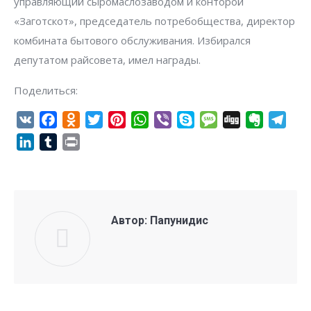
управляющий сыромаслозаводом и конторой
«Заготскот», председатель потребобщества, директор
комбината бытового обслуживания. Избирался
депутатом райсовета, имел награды.
Поделиться:
VK
Facebook
Odnoklassniki
Twitter
Pinterest
WhatsApp
Viber
Skype
Message
Digg
Evernote
Tel
LinkedIn
Tumblr
Print
Автор:
Папунидис