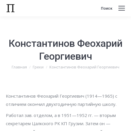
Поиск
Поиск:
Константинов Феохарий
Георгиевич
Вы здесь:
Главная
Греки
Константинов Феохарий Георгиевич
Константинов Феохарий Георгиевич (1914—1965) с
отличием окончил двухгодичную партийную школу.
Работал зав. отделом, а в 1951—1952 гг. — вторым
секретарем Цалкского РК КП Грузии. Затем он —