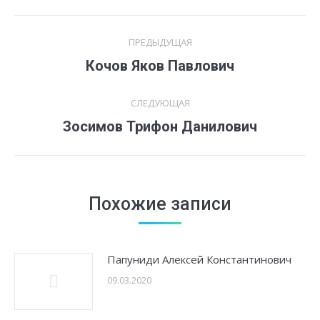
Навигация
ПРЕДЫДУЩАЯ
по
Предыдущая
Кочов Яков Павлович
запись:
записям
СЛЕДУЮЩАЯ
Следующая
Зосимов Трифон Данилович
запись:
Похожие записи
Папуниди Алексей Константинович
09.03.2020