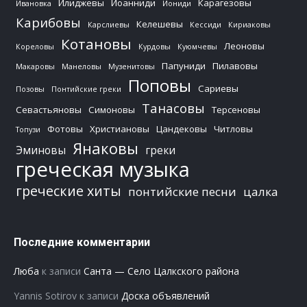
Илиджевы
Иоанниди
Карагезовы
Ивановка
Иониди
Карибовы
Келешевы
Карслиевы
Кессиди
Кириаковы
Котановы
Леоновы
Кореловы
Курдовы
Куюмчевы
Папуниди
Пилавовы
Макаровы
Манеловы
Музенитовы
Поповы
Сариевы
Позовы
Понтийские греки
Танасовы
Севастьяновы
Симоновы
Терсеновы
Фотовы
Христиановы
Цандековы
Читловы
Топузи
Янаковы
Эминовы
греки
греческая музыка
греческие хиты
понтийские песни
цалка
Последние комментарии
Люба
к записи
Санта — Село Цалкского района
Yannis Sotirov
к записи
Доска объявлений