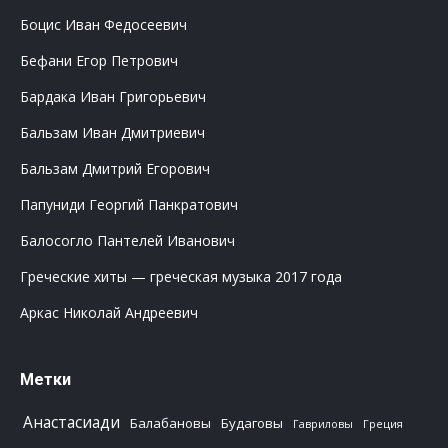
Боцис Иван Федосеевич
Бефани Егор Петрович
Бардака Иван Григорьевич
Бальзам Иван Дмитриевич
Бальзам Дмитрий Егорович
Папуниди Георгий Панкратович
Балосогло Пантелей Иванович
Греческие хиты — греческая музыка 2017 года
Аркас Николай Андреевич
Метки
Анастасиади
Балабановы
Будаговы
Гавриловы
Греция