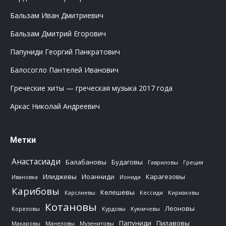
Бальзам Иван Дмитриевич
Бальзам Дмитрий Егорович
Папуниди Георгий Панкратович
Балосогло Пантелей Иванович
Греческие хиты — греческая музыка 2017 года
Аркас Николай Андреевич
Метки
Анастасиади
Балабановы
Будаговы
Гавриловы
Греция
Илиджевы
Иоанниди
Карагезовы
Ивановка
Иониди
Карибовы
Келешевы
Карслиевы
Кессиди
Кириаковы
Котановы
Леоновы
Кореловы
Курдовы
Куюмчевы
Папуниди
Пилавовы
Макаровы
Манеловы
Музенитовы