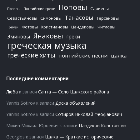
Поповы
Сариевы
Позовы
Понтийские греки
Танасовы
Севастьяновы
Симоновы
Терсеновы
Фотовы
Христиановы
Цандековы
Читловы
Топузи
Янаковы
Эминовы
греки
греческая музыка
греческие хиты
понтийские песни
цалка
Последние комментарии
Люба
к записи
Санта — Село Цалкского района
Yannis Sotirov
к записи
Доска объявлений
Yannis Sotirov
к записи
Сотиров Николай Феофанович
Михин Михаил Юрьевич
к записи
Цандеков Константин
Georgios
к записи
Цалка — Краткие исторические