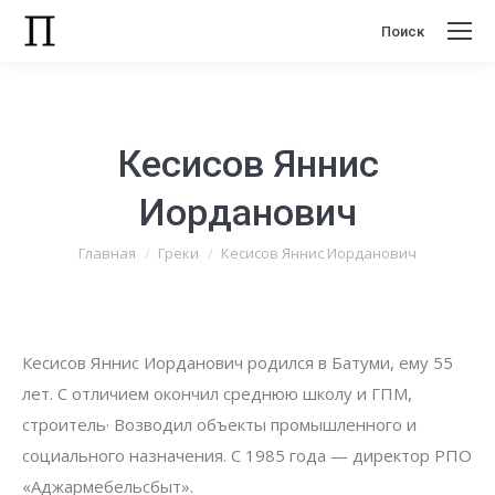
Поиск
Поиск:
Кесисов Яннис
Иорданович
Вы здесь:
Главная
Греки
Кесисов Яннис Иорданович
Кесисов Яннис Иорданович родился в Батуми, ему 55
лет. С отличием окончил среднюю школу и ГПМ,
строитель· Возводил объекты промышленного и
социального назначения. С 1985 года — директор РПО
«Аджармебельсбыт».