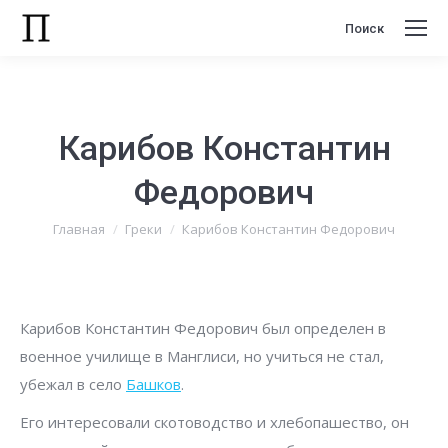
Поиск
Поиск:
Карибов Константин
Федорович
Вы здесь:
Главная
Греки
Карибов Константин Федорович
Карибов Константин Федорович был определен в
военное училище в Манглиси, но учиться не стал,
убежал в село
Башков
.
Его интересовали скотоводство и хлебопашество, он