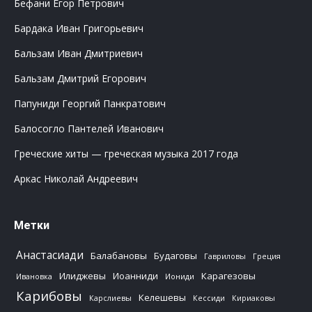
Бефани Егор Петрович
Бардака Иван Григорьевич
Бальзам Иван Дмитриевич
Бальзам Дмитрий Егорович
Папуниди Георгий Панкратович
Балосогло Пантелей Иванович
Греческие хиты — греческая музыка 2017 года
Аркас Николай Андреевич
Метки
Анастасиади
Балабановы
Будаговы
Гавриловы
Греция
Илиджевы
Иоанниди
Карагезовы
Ивановка
Иониди
Карибовы
Келешевы
Карслиевы
Кессиди
Кириаковы