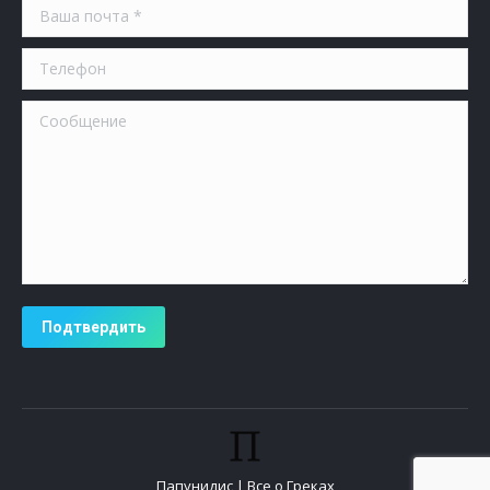
Ваша почта *
Телефон
Сообщение
Подтвердить
Папунидис | Все о Греках