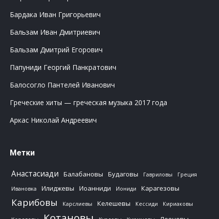
Бардака Иван Григорьевич
Бальзам Иван Дмитриевич
Бальзам Дмитрий Егорович
Папуниди Георгий Панкратович
Балосогло Пантелей Иванович
Греческие хиты — греческая музыка 2017 года
Аркас Николай Андреевич
Метки
Анастасиади
Балабановы
Будаговы
Гавриловы
Греция
Илиджевы
Иоанниди
Карагезовы
Ивановка
Иониди
Карибовы
Келешевы
Карслиевы
Кессиди
Кириаковы
Котановы
Леоновы