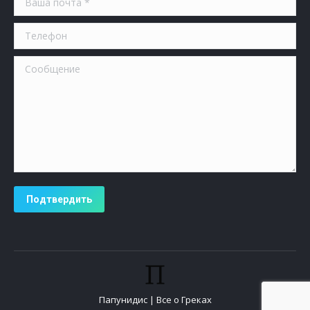
Телефон
Сообщение
Подтвердить
Папунидис | Все о Греках