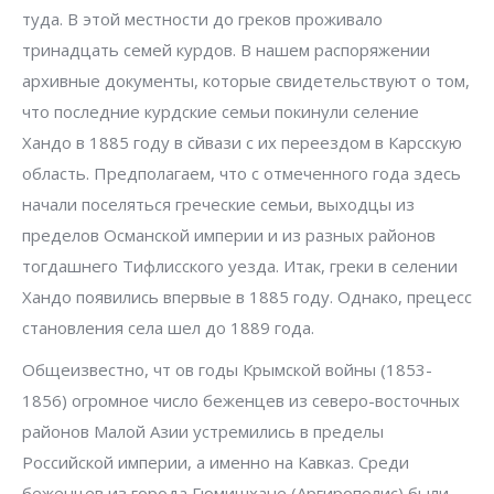
туда. В этой местности до греков проживало
тринадцать семей курдов. В нашем распоряжении
архивные документы, которые свидетельствуют о том,
что последние курдские семьи покинули селение
Хандо в 1885 году в сйвази с их переездом в Карсскую
область. Предполагаем, что с отмеченного года здесь
начали поселяться греческие семьи, выходцы из
пределов Османской империи и из разных районов
тогдашнего Тифлисского уезда. Итак, греки в селении
Хандо появились впервые в 1885 году. Однако, прецесс
становления села шел до 1889 года.
Общеизвестно, чт ов годы Крымской войны (1853-
1856) огромное число беженцев из северо-восточных
районов Малой Азии устремились в пределы
Российской империи, а именно на Кавказ. Среди
беженцев из города Гюмишхане (Аргирополис) были