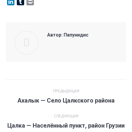
LinkedIn
Tumblr
Print
Автор:
Папунидис
Навигация
ПРЕДЫДУЩАЯ
по
Предыдущая
Ахалык — Село Цалкского района
запись:
записям
СЛЕДУЮЩАЯ
Следующая
Цалка — Населённый пункт, район Грузии