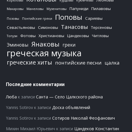
Кореловы
Курдовы
Куюмчевы
Папуниди
Пилавовы
Макаровы
Манеловы
Музенитовы
Поповы
Сариевы
Позовы
Понтийские греки
Танасовы
Севастьяновы
Симоновы
Терсеновы
Фотовы
Христиановы
Цандековы
Читловы
Топузи
Янаковы
Эминовы
греки
греческая музыка
греческие хиты
понтийские песни
цалка
Последние комментарии
Люба
к записи
Санта — Село Цалкского района
Yannis Sotirov
к записи
Доска объявлений
Yannis Sotirov
к записи
Сотиров Николай Феофанович
Михин Михаил Юрьевич
к записи
Цандеков Константин