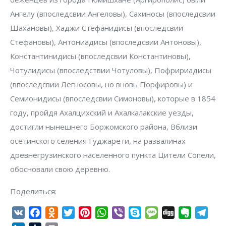
Ангелу (впоследсвии Ангеловы), Сахиносы (впоследсвии
Шахановы), Хаджи Стефанидисы (впоследсвии
Стефановы), Антониадисы (впоследсвии Антоновы),
Константинидисы (впоследсвии Константиновы),
Чотулидисы (впоследствии Чотуловы), Пофририадисы
(впоследсвии Легносовы, но вновь Порфировы) и
Семионидисы (впоследсвии Симоновы), которые в 1854
году, пройдя Ахалцихский и Ахалкалакские уезды,
достигли нынешнего Боржомского района, Вблизи
осетинского селения Гуджарети, на развалинах
древнегрузинского населенного пункта Цители Сопели,
обосновали свою деревню.
Поделиться:
VK
Facebook
Odnoklassniki
Twitter
Pinterest
WhatsApp
Viber
Skype
Message
Digg
Evernote
Tel