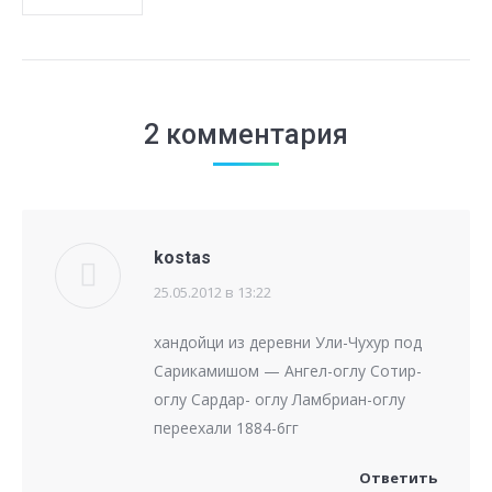
2 комментария
kostas
25.05.2012 в 13:22
говорит:
хандойци из деревни Ули-Чухур под
Сарикамишом — Ангел-оглу Сотир-
оглу Сардар- оглу Ламбриан-оглу
переехали 1884-6гг
Ответить