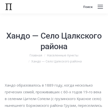
Поиск
Поиск:
Хандо — Село Цалкского
района
Вы здесь:
Главная
Населенные пункты
Хандо — Село Цалкского района
Хандо образовалось в 1889 году, когда несколько
греческих семей, проживавших с 60-х годов 19-го века
в селении Цители Сопели (с грузинского Красное село)
нынешнего Боржомского района Грузии, переселились