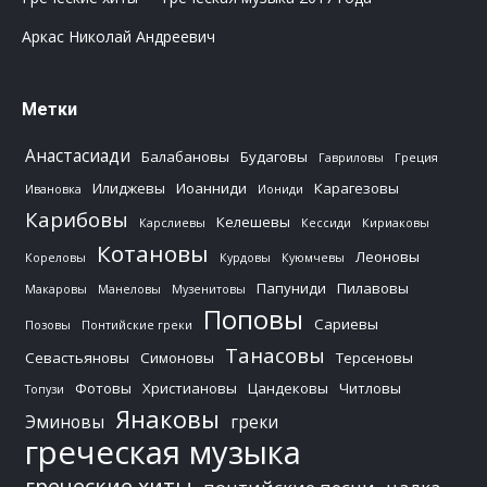
Аркас Николай Андреевич
Метки
Анастасиади
Балабановы
Будаговы
Гавриловы
Греция
Илиджевы
Иоанниди
Карагезовы
Ивановка
Иониди
Карибовы
Келешевы
Карслиевы
Кессиди
Кириаковы
Котановы
Леоновы
Кореловы
Курдовы
Куюмчевы
Папуниди
Пилавовы
Макаровы
Манеловы
Музенитовы
Поповы
Сариевы
Позовы
Понтийские греки
Танасовы
Севастьяновы
Симоновы
Терсеновы
Фотовы
Христиановы
Цандековы
Читловы
Топузи
Янаковы
Эминовы
греки
греческая музыка
греческие хиты