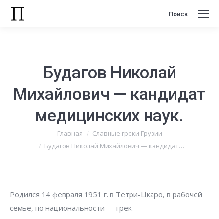
Поиск
Поиск:
Будагов Николай
Михайлович — кандидат
медицинских наук.
Вы здесь:
Главная
Славные греки Грузии
Будагов Николай Михайлович — кандидат…
Родился 14 февраля 1951 г. в Тетри-Цкаро, в рабочей
семье, по национальности — грек.