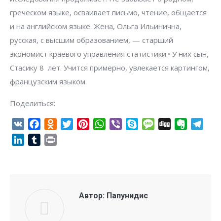
греческом языке, осваивает письмо, чтение, общается
и на английском языке. Жена, Ольга Ильинична,
русская, с высшим образованием, — старший
экономист краевого управления статистики.• У них сын,
Стасику 8 лет. Учится примерно, увлекается картингом,
французским языком.
Поделиться:
VK
Facebook
Odnoklassniki
Twitter
Pinterest
WhatsApp
Viber
Skype
Message
Digg
Evernote
Tel
LinkedIn
Tumblr
Print
Автор:
Папунидис