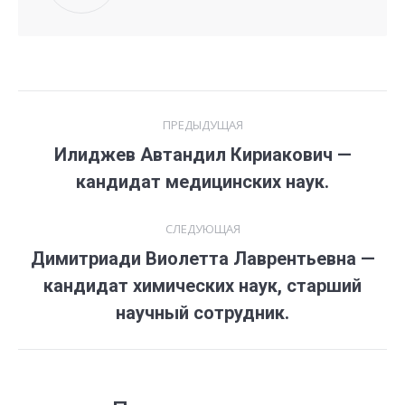
Навигация
ПРЕДЫДУЩАЯ
по
Илиджев Автандил Кириакович —
Предыдущая
записям
кандидат медицинских наук.
запись:
СЛЕДУЮЩАЯ
Димитриади Виолетта Лаврентьевна —
Следующая
кандидат химических наук, старший
запись:
научный сотрудник.