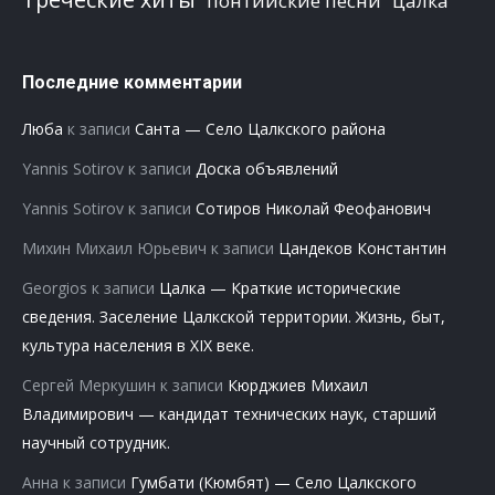
понтийские песни
цалка
Последние комментарии
Люба
к записи
Санта — Село Цалкского района
Yannis Sotirov
к записи
Доска объявлений
Yannis Sotirov
к записи
Сотиров Николай Феофанович
Михин Михаил Юрьевич
к записи
Цандеков Константин
Georgios
к записи
Цалка — Краткие исторические
сведения. Заселение Цалкской территории. Жизнь, быт,
культура населения в XIX веке.
Сергей Меркушин
к записи
Кюрджиев Михаил
Владимирович — кандидат технических наук, старший
научный сотрудник.
Анна
к записи
Гумбати (Кюмбят) — Село Цалкского