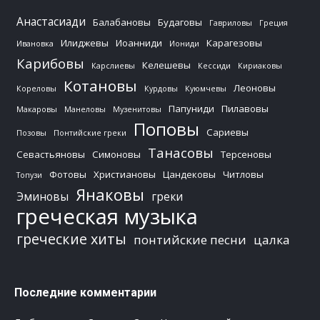
Анастасиади
Балабановы
Будаговы
Гавриловы
Греция
Илиджевы
Иоанниди
Карагезовы
Ивановка
Иониди
Карибовы
Келешевы
Карслиевы
Кессиди
Кириаковы
Котановы
Леоновы
Кореловы
Курдовы
Куюмчевы
Папуниди
Пилавовы
Макаровы
Манеловы
Музенитовы
Поповы
Сариевы
Позовы
Понтийские греки
Танасовы
Севастьяновы
Симоновы
Терсеновы
Фотовы
Христиановы
Цандековы
Читловы
Топузи
Янаковы
Эминовы
греки
греческая музыка
греческие хиты
понтийские песни
цалка
Последние комментарии