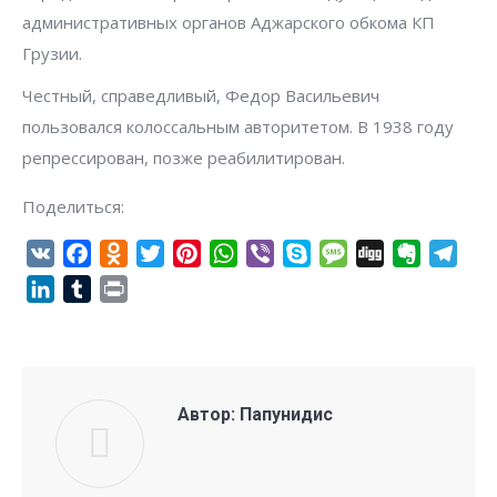
административных органов Аджарского обкома КП
Грузии.
Честный, справедливый, Федор Васильевич
пользовался колоссальным авторитетом. В 1938 году
репрессирован, позже реабилитирован.
Поделиться:
VK
Facebook
Odnoklassniki
Twitter
Pinterest
WhatsApp
Viber
Skype
Message
Digg
Evernote
Tel
LinkedIn
Tumblr
Print
Автор:
Папунидис