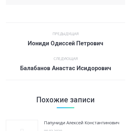
Навигация
ПРЕДЫДУЩАЯ
по
Предыдущая
Иониди Одиссей Петрович
запись:
записям
СЛЕДУЮЩАЯ
Следующая
Балабанов Анастас Исидорович
запись:
Похожие записи
Папуниди Алексей Константинович