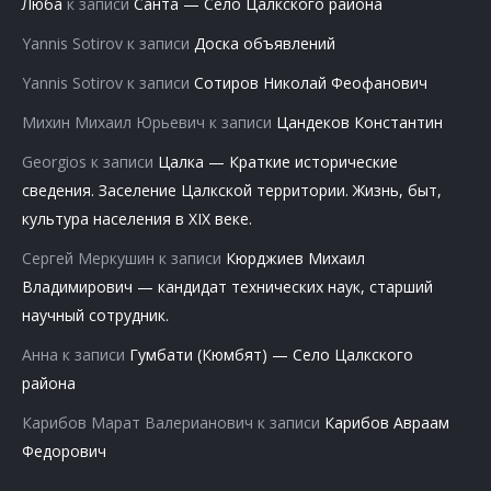
Люба
к записи
Санта — Село Цалкского района
Yannis Sotirov
к записи
Доска объявлений
Yannis Sotirov
к записи
Сотиров Николай Феофанович
Михин Михаил Юрьевич
к записи
Цандеков Константин
Georgios
к записи
Цалка — Краткие исторические
сведения. Заселение Цалкской территории. Жизнь, быт,
культура населения в XIX веке.
Сергей Меркушин
к записи
Кюрджиев Михаил
Владимирович — кандидат технических наук, старший
научный сотрудник.
Анна
к записи
Гумбати (Кюмбят) — Село Цалкского
района
Карибов Марат Валерианович
к записи
Карибов Авраам
Федорович