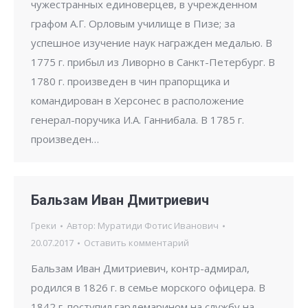
чужестранных единоверцев, в учрежденном
графом А.Г. Орловым училище в Пизе; за
успешное изучение наук награжден медалью. В
1775 г. прибыл из Ливорно в Санкт-Петербург. В
1780 г. произведен в чин прапорщика и
командирован в Херсонес в расположение
генерал-поручика И.А. Ганнибала. В 1785 г.
произведен…
Бальзам Иван Дмитриевич
Греки
Автор:
Муратиди Фотис Иванович
20.07.2017
Оставить комментарий
Бальзам Иван Дмитриевич, контр-адмирал,
родился в 1826 г. в семье морского офицера. В
1842 г. поступил гарде­марином на службу на