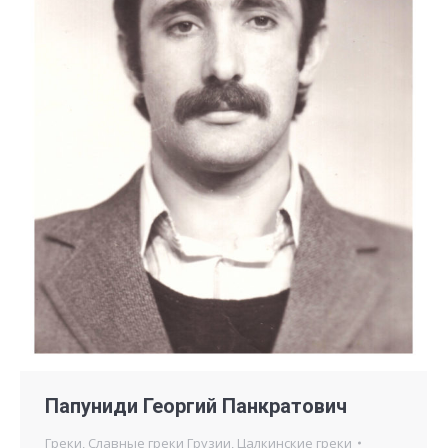
Папуниди Георгий Панкратович
Греки
,
Славные греки Грузии
,
Цалкинские греки